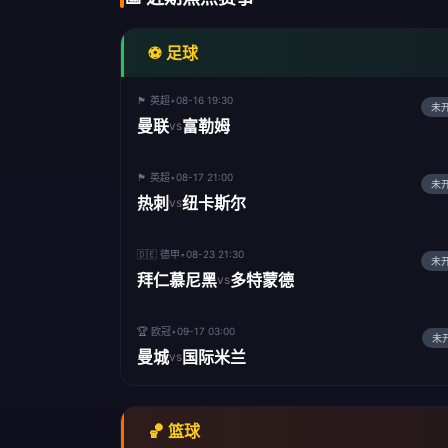
⚽ 足球
🏴󠁧󠁢󠁥󠁮󠁧󠁿 英超
•
08-16 19:30
未
曼联
富勒姆
vs
🏴󠁧󠁢󠁥󠁮󠁧󠁿 英超
•
08-17 21:00
未
热刺
纽卡斯尔
vs
🏆 篮球专区
🇩🇪 德甲
•
08-23 21:30
未
🏀 篮球盛宴 · NBA/C
拜仁慕尼黑
多特蒙德
vs
NBA季后赛、CBA联赛，精彩赛事一网打
🏆 欧冠
•
09-17 03:00
未
立即看直播
下载APP
曼城
国际米兰
vs
立即看直播
下载APP
🏀 篮球