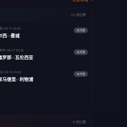
10 场比赛
󠁿 英超
•
08-17 00:30
未开赛
尔西
曼城
vs
 西甲
•
08-17 03:30
未开赛
塞罗那
瓦伦西亚
vs
欧冠
•
09-16 03:00
未开赛
家马德里
利物浦
vs
6 场比赛