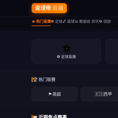
说球帝
·直播
🔥 热门直播
⚽ 足球
🏀 篮球
📊 数据
📰 资讯
🔄 回放
⚽
⚽ 足球直播
🔥 热门直播
⚽ 说球帝 · 体育直播
🏆 热门联赛
NBA·足球·篮球·英超·欧冠·CBA，高清免
🏴󠁧󠁢󠁥󠁮󠁧󠁿
英超
🇪🇸
西甲
立即看直播
下载APP
📅 近期焦点赛事