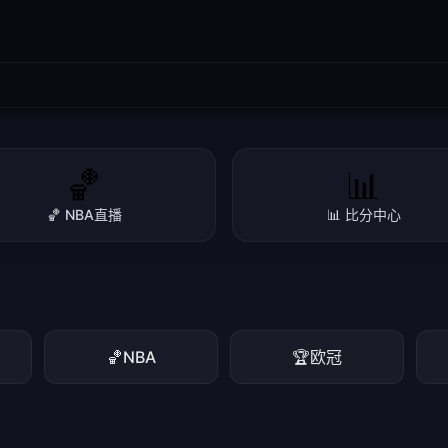
🏀
📊
🏀 NBA直播
📊 比分中心
费看
🏀
NBA
🏆
欧冠