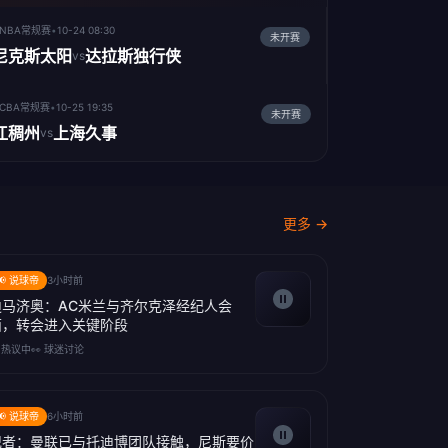
 NBA常规赛
•
10-24 08:30
未开赛
尼克斯太阳
达拉斯独行侠
vs
 CBA常规赛
•
10-25 19:35
未开赛
江稠州
上海久事
vs
更多 →
📢 说球帝
3小时前
迪马济奥：AC米兰与齐尔克泽经纪人会
面，转会进入关键阶段
 热议中
👀 球迷讨论
📢 说球帝
6小时前
记者：曼联已与托迪博团队接触，尼斯要价