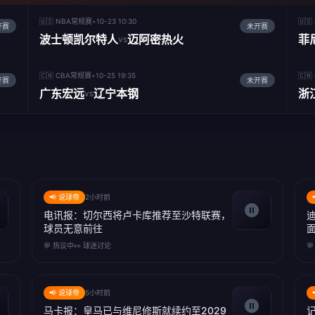
🇺🇸 NBA常规赛
•
10-23 10:30
🇺
开赛
未开赛
波士顿凯尔特人
迈阿密热火
菲
vs
🇨🇳 CBA常规赛
•
10-25 19:35
🇨
开赛
未开赛
广东宏远
辽宁本钢
浙
vs
📢 说球帝
2小时前
电讯报：切尔西将卢卡库推荐至沙特联赛，
球员无意前往
💬 热议中
👀 球迷讨论

📢 说球帝
5小时前
马卡报：皇马已与维尼修斯就续约至2029