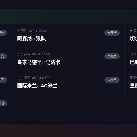
🏴󠁧󠁢󠁥󠁮󠁧󠁿 英超
•
08-16 22:00
🏴󠁧󠁢󠁥󠁮󠁧
开赛
未开赛
阿森纳
狼队
切
vs
🇪🇸 西甲
•
08-17 01:00
🇪
开赛
未开赛
皇家马德里
马洛卡
巴
vs
🇮🇹 意甲
•
08-24 00:00
🏆 
开赛
未开赛
BA
国际米兰
AC米兰
皇
vs
尽
开赛