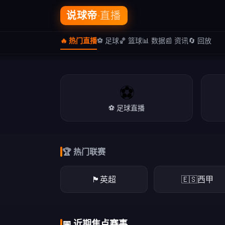
说球帝
·直播
🔥 热门直播
⚽ 足球
🏀 篮球
📊 数据
📰 资讯
🔄 回放
⚽
⚽ 足球直播
🏆 热门联赛
🏴󠁧󠁢󠁥󠁮󠁧󠁿
英超
🇪🇸
西甲
立即看直播
下载APP
📅 近期焦点赛事