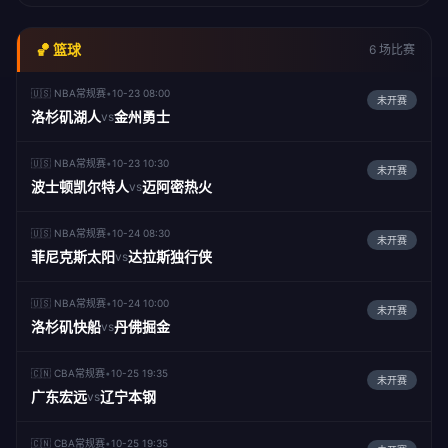
🏀 篮球
6 场比赛
🇺🇸 NBA常规赛
•
10-23 08:00
未开赛
洛杉矶湖人
金州勇士
vs
🇺🇸 NBA常规赛
•
10-23 10:30
未开赛
波士顿凯尔特人
迈阿密热火
vs
🇺🇸 NBA常规赛
•
10-24 08:30
未开赛
菲尼克斯太阳
达拉斯独行侠
vs
🇺🇸 NBA常规赛
•
10-24 10:00
未开赛
洛杉矶快船
丹佛掘金
vs
🇨🇳 CBA常规赛
•
10-25 19:35
未开赛
广东宏远
辽宁本钢
vs
🇨🇳 CBA常规赛
•
10-25 19:35