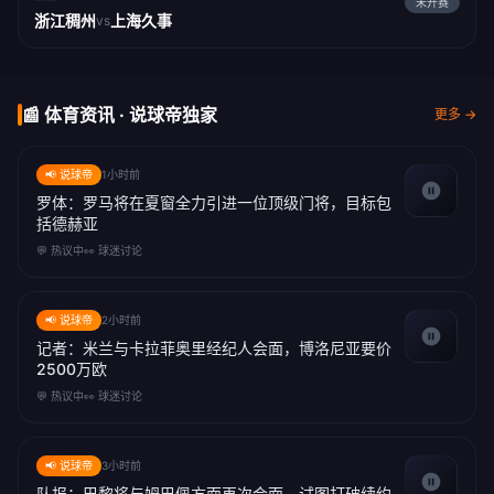
未开赛
浙江稠州
上海久事
vs
📰 体育资讯 · 说球帝独家
更多 →
📢 说球帝
1小时前
罗体：罗马将在夏窗全力引进一位顶级门将，目标包
括德赫亚
💬 热议中
👀 球迷讨论
📢 说球帝
2小时前
记者：米兰与卡拉菲奥里经纪人会面，博洛尼亚要价
2500万欧
💬 热议中
👀 球迷讨论
📢 说球帝
3小时前
队报：巴黎将与姆巴佩方面再次会面，试图打破续约