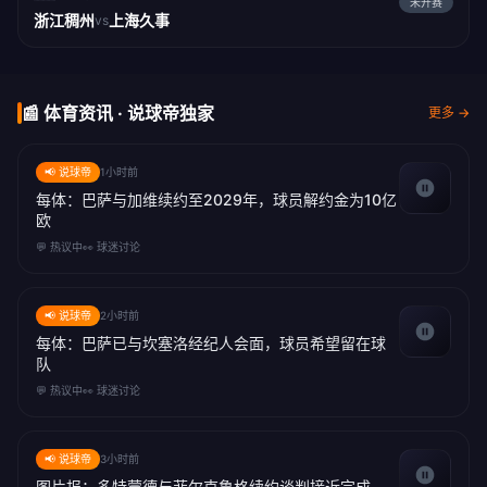
未开赛
浙江稠州
上海久事
vs
📰 体育资讯 · 说球帝独家
更多 →
📢 说球帝
1小时前
每体：巴萨与加维续约至2029年，球员解约金为10亿
欧
💬 热议中
👀 球迷讨论
📢 说球帝
2小时前
每体：巴萨已与坎塞洛经纪人会面，球员希望留在球
队
💬 热议中
👀 球迷讨论
📢 说球帝
3小时前
图片报：多特蒙德与菲尔克鲁格续约谈判接近完成