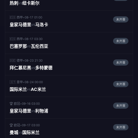
热刺
纽卡斯尔
vs
🇪🇸 西甲
•
08-17 01:00
未开赛
皇家马德里
马洛卡
vs
🇪🇸 西甲
•
08-17 03:30
未开赛
巴塞罗那
瓦伦西亚
vs
🇩🇪 德甲
•
08-23 21:30
未开赛
拜仁慕尼黑
多特蒙德
vs
🇮🇹 意甲
•
08-24 00:00
未开赛
国际米兰
AC米兰
vs
🏆 欧冠
•
09-16 03:00
未开赛
皇家马德里
利物浦
vs
🏆 欧冠
•
09-17 03:00
未开赛
曼城
国际米兰
vs